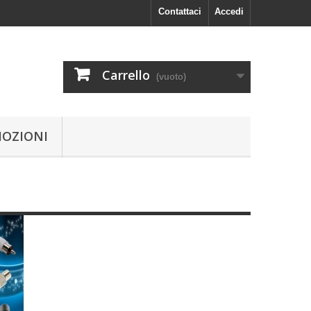
Contattaci
Accedi
Carrello
(vuoto)
OZIONI