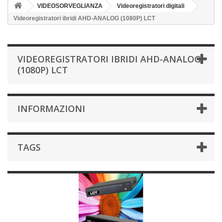
VIDEOSORVEGLIANZA
Videoregistratori digitali
Videoregistratori ibridi AHD-ANALOG (1080P) LCT
VIDEOREGISTRATORI IBRIDI AHD-ANALOG
(1080P) LCT
INFORMAZIONI
TAGS