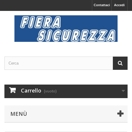
Contattaci
Accedi
Carrello
(vuoto)
MENÙ