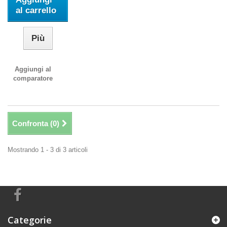
al carrello
Più
Aggiungi al
comparatore
Confronta (
0
)
Mostrando 1 - 3 di 3 articoli
Categorie