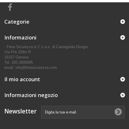
Categorie
Informazioni
. Fiera Sicurezza & C s.a.s. di Castagnola Giorgio
Via Prà 159m R
16157 Genova
Tel. 320 2805695
email: info@fierasicurezza.com
Il mio account
Informazioni negozio
Newsletter