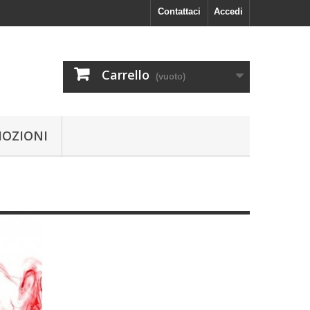
Contattaci
Accedi
Carrello
(vuoto)
OZIONI