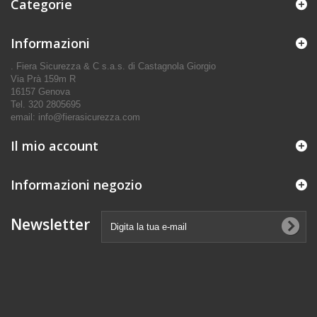
Categorie
Informazioni
. Fiera Sicurezza & C s.a.s. di Castagnola Giorgio
Via Prà 159m R
16157 Genova
Tel. 320 2805695
email: info@fierasicurezza.com
Il mio account
Informazioni negozio
Newsletter